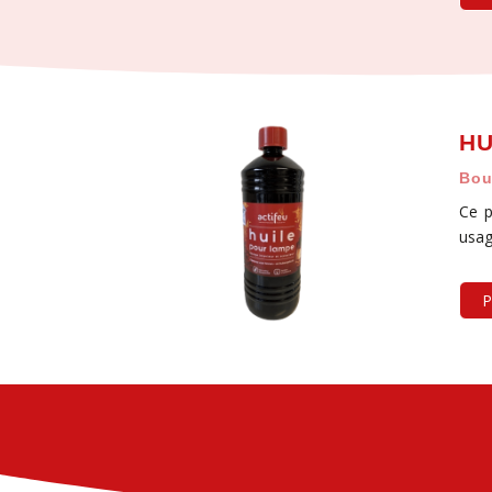
HU
Bou
Ce p
usag
P