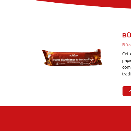
BÛ
Bûc
Cett
papi
comp
tradi
P