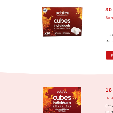
30
Bar
Les 
cont
P
16
Boî
Cet 
perm