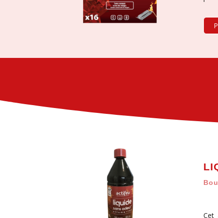
P
LI
Bou
Cet 