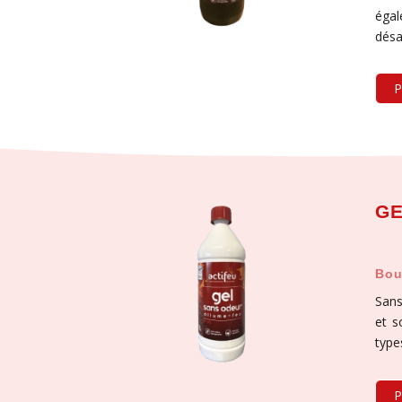
égal
désa
P
GE
Bou
Sans
et s
type
P