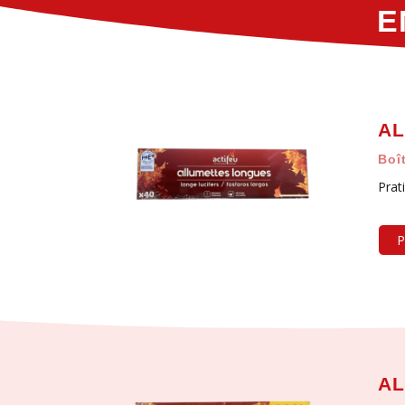
E
AL
Boî
Prat
P
AL